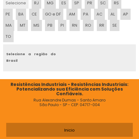
Selecione
RJ
MG
ES
SP
PR
SC
RS
PE
BA
CE
GO e DF
AM
PA
AC
AL
AP
MA
MT
MS
PB
PI
RN
RO
RR
SE
TO
Selecione a região do
Brasil
Resistências Industriais - Resistências Industriais:
Potencializando sua Eficiência com Soluções
Confiáveis.
Rua Alexandre Dumas - Santo Amaro
São Paulo - SP - CEP: 04717-004
Inicio