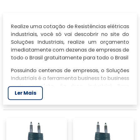
Realize uma cotação de Resistências elétricas
industriais, você só vai descobrir no site do
Soluções Industriais, realize um orçamento
imediatamente com dezenas de empresas de
todo o Brasil gratuitamente para todo o Brasil
Possuindo centenas de empresas, o Soluções
Industriais é a ferramenta business to business
mais completo da área industrial. Para
Ler Mais
realizar um orçamento de Resistências
elétricas industriais, clique em um ou mais dos
anuciantes a seguir: