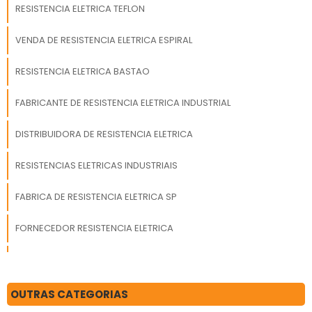
fidelização do cliente
RESISTENCIA ELETRICA TEFLON
com parcerias
duradouras, contando
VENDA DE RESISTENCIA ELETRICA ESPIRAL
com um time de
trabalhadores de alta
RESISTENCIA ELETRICA BASTAO
qualidade que
esperam seu contato
FABRICANTE DE RESISTENCIA ELETRICA INDUSTRIAL
para melhor atender.A
EMPRESA ESPECIALISTA
DISTRIBUIDORA DE RESISTENCIA ELETRICA
DO SEGMENTONa
Engetherm tem a
RESISTENCIAS ELETRICAS INDUSTRIAIS
solução ideal para
fabricação de
FABRICA DE RESISTENCIA ELETRICA SP
resistências elétricas.
Líder em qualidade, a
FORNECEDOR RESISTENCIA ELETRICA
empresa oferece uma
variedade de itens
RESISTENCIA ELETRICA BOILER
como cartuchos e
resistências tipo
RESISTENCIA ESTUFA ELETRICA
OUTRAS CATEGORIAS
microtubulares com