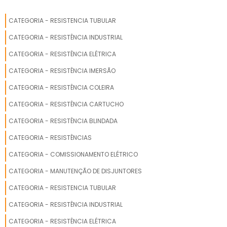
ótima qualidade e
RESISTENCIA ELETRICA PARA GALVANOPLASTIA
precisão.A empresa
CATEGORIA - RESISTENCIA TUBULAR
conta com um time de
profissionais
CATEGORIA - RESISTÊNCIA INDUSTRIAL
qualificados para o
CATEGORIA - RESISTÊNCIA ELÉTRICA
serviço, além de
investir em
CATEGORIA - RESISTÊNCIA IMERSÃO
equipamentos
CATEGORIA - RESISTÊNCIA COLEIRA
modernos, que se
ajustam a sua
CATEGORIA - RESISTÊNCIA CARTUCHO
necessidade. A
CATEGORIA - RESISTÊNCIA BLINDADA
Engetherm é uma
empresa que tem sido
CATEGORIA - RESISTÊNCIAS
apontada de forma
CATEGORIA - COMISSIONAMENTO ELÉTRICO
positiva no segmento
pela seriedade e
CATEGORIA - MANUTENÇÃO DE DISJUNTORES
qualidade, que
CATEGORIA - RESISTENCIA TUBULAR
garantem uma
entrega de excelência
CATEGORIA - RESISTÊNCIA INDUSTRIAL
de ponta a ponta..
CATEGORIA - RESISTÊNCIA ELÉTRICA