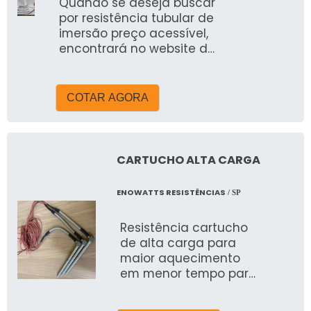
Quando se deseja buscar
por resistência tubular de
imersão preço acessível,
encontrará no website da
Engetherm. Solicitando
uma cotação na empresa
mais qualificada do
COTAR AGORA
mercado e encontrando
a maior referência de
qualidade da área de
atuação, a compra é
CARTUCHO ALTA CARGA
mais segura.É importante
lembrar que o produto
ENOWATTS RESISTÊNCIAS
/ SP
deve ser adquirido com
empresas especializadas.
Resistência cartucho
Esse tipo de cuidado
de alta carga para
ajuda a garantir a
maior aquecimento
qualidade e durabilidade
em menor tempo para
dos materiais, além de
cabeçotes de
evitar prejuízos com
extrusão.
substituições frequentes