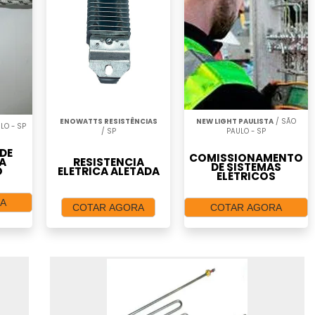
ENOWATTS RESISTÊNCIAS
NEW LIGHT PAULISTA
/ SÃO
LO - SP
/ SP
PAULO - SP
DE
COMISSIONAMENTO
A
RESISTENCIA
DE SISTEMAS
O
ELETRICA ALETADA
ELÉTRICOS
A
COTAR AGORA
COTAR AGORA