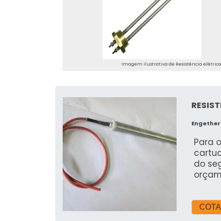
Imagem ilustrativa de Resistência elétric
RESIS
Engethe
Para o
cartuc
do se
orçam
descob
preço
quest
COTA
melho