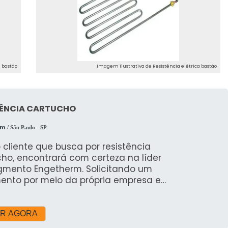
a bastão
Imagem ilustrativa de Resistência elétrica bastão
TÊNCIA CARTUCHO
rm
/ São Paulo - SP
 cliente que busca por resistência
ho, encontrará com certeza na líder
gmento Engetherm. Solicitando um
ento por meio da própria empresa e
rindo a sofisticação, qualidade e
 justo em um só lugar.Quando a
ão é resistência cartucho, com a
R AGORA
r mão de obra da Engetherm