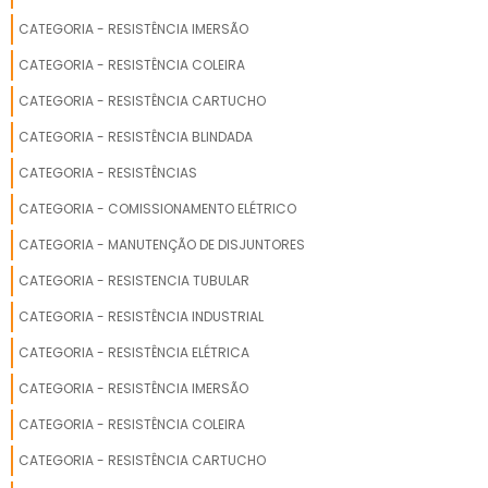
como aquecedores e
que garantem uma
sensores de
CATEGORIA - RESISTÊNCIA IMERSÃO
entrega de excelência
temperatura com
de ponta a ponta..
CATEGORIA - RESISTÊNCIA COLEIRA
ótima qualidade e
precisão.Para tal
CATEGORIA - RESISTÊNCIA CARTUCHO
sucesso, a empresa
CATEGORIA - RESISTÊNCIA BLINDADA
investiu em
profissionais
CATEGORIA - RESISTÊNCIAS
competentes e em
CATEGORIA - COMISSIONAMENTO ELÉTRICO
equipamentos
inovadores. A
CATEGORIA - MANUTENÇÃO DE DISJUNTORES
Engetherm é uma
CATEGORIA - RESISTENCIA TUBULAR
empresa que tem
despontado no
CATEGORIA - RESISTÊNCIA INDUSTRIAL
segmento por toda
CATEGORIA - RESISTÊNCIA ELÉTRICA
seriedade e qualidade,
o que garante uma
CATEGORIA - RESISTÊNCIA IMERSÃO
entrega de excelência
CATEGORIA - RESISTÊNCIA COLEIRA
de ponta a ponta..
CATEGORIA - RESISTÊNCIA CARTUCHO