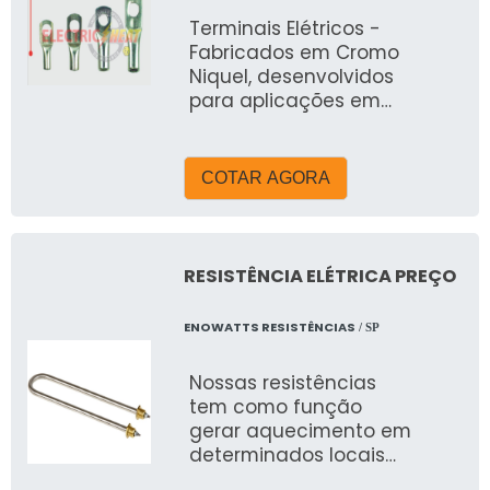
Terminais Elétricos -
Fabricados em Cromo
Niquel, desenvolvidos
para aplicações em
temperaturas
elevadas, trabalha em
temperaturas até
COTAR AGORA
400°C para alta
performance. Bitolas
de 1,5 a 16mm.
RESISTÊNCIA ELÉTRICA PREÇO
ENOWATTS RESISTÊNCIAS
/ SP
Nossas resistências
tem como função
gerar aquecimento em
determinados locais
assim como fazer