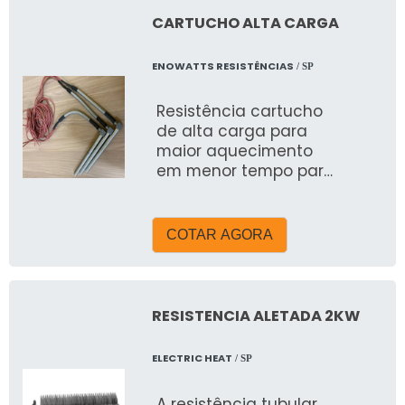
São amplamente
CARTUCHO ALTA CARGA
utilizada em diversos
setores industriais para
ENOWATTS RESISTÊNCIAS
/ SP
operações diárias.
Resistência cartucho
de alta carga para
maior aquecimento
em menor tempo para
cabeçotes de
extrusão.
COTAR AGORA
RESISTENCIA ALETADA 2KW
ELECTRIC HEAT
/ SP
A resistência tubular