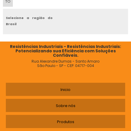
TO
Selecione a região do
Brasil
Resistências Industriais - Resistências Industriais:
Potencializando sua Eficiência com Soluções
Confiáveis.
Rua Alexandre Dumas - Santo Amaro
São Paulo - SP - CEP: 04717-004
Inicio
Sobre nós
Produtos