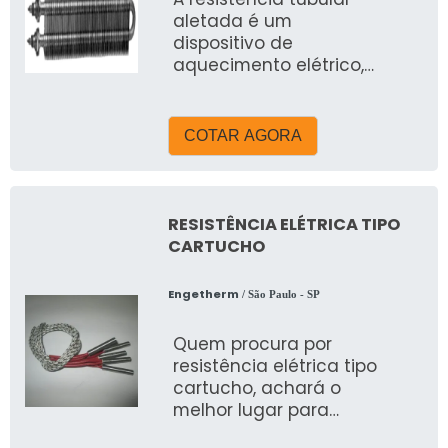
aletada é um
dispositivo de
aquecimento elétrico,
projetado para
otimizar a
transferência de calor
COTAR AGORA
em ambientes com
circulação de ar. Com
aletas metálicas ao
longo de seu corpo
RESISTÊNCIA ELÉTRICA TIPO
tubular, aumenta a
CARTUCHO
área de dissipação
térmica, sendo ideal
Engetherm
/ São Paulo - SP
para aplicações como
aquecedores de ar
Quem procura por
forçado, secadores e
resistência elétrica tipo
estufas industriais.
cartucho, achará o
melhor lugar para
fechar negócio