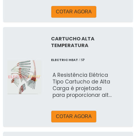
degelo ou manter
temperatura de
COTAR AGORA
caldeiras, resinas,
dentre outros.
CARTUCHO ALTA
TEMPERATURA
ELECTRIC HEAT
/ SP
A Resistência Elétrica
Tipo Cartucho de Alta
Carga é projetada
para proporcionar alta
densidade de watts
em dimensões
compactas,
COTAR AGORA
garantindo máxima
eficiência na
transferência de calor.