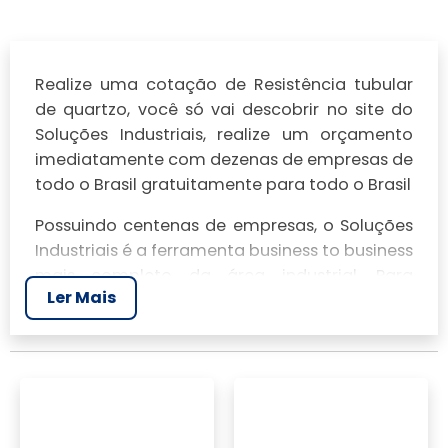
Realize uma cotação de Resistência tubular
de quartzo, você só vai descobrir no site do
Soluções Industriais, realize um orçamento
imediatamente com dezenas de empresas de
todo o Brasil gratuitamente para todo o Brasil
Possuindo centenas de empresas, o Soluções
Industriais é a ferramenta business to business
mais completo da área industrial. Para
Ler Mais
realizar um orçamento de Resistência tubular
de quartzo, clique em um ou mais dos
anuciantes a seguir: