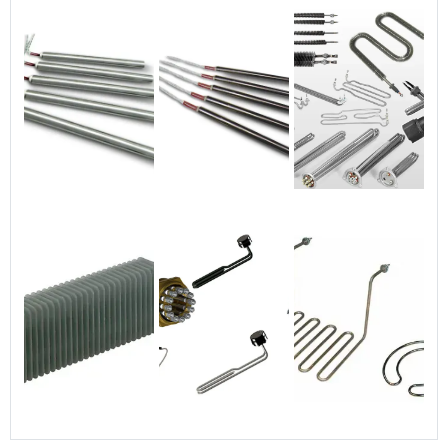
foco sobre fabricante
de resistencia eletrica
industrial, é importante
buscar uma empresa
que tenha produtos e
serviços com ótima
qualidade e precisão,
detalhes primordiais
que são deixados de
lado por muitas
empresas que não
focam na fidelização
do cliente.Tudo isso
que já foi falado e
outras coisas mais são
a razão pela qual a
Engetherm é
comprometida com os
serviços quando
falamos de empresas
do segmento de