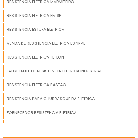
RESISTENCIA ELETRICA MARMITEIRO
fabricação de
resistências elétricas.
RESISTENCIA ELETRICA EM SP
São diversas opções
de itens oferecidos,
RESISTENCIA ESTUFA ELETRICA
como aquecedores e
acendedores de
VENDA DE RESISTENCIA ELETRICA ESPIRAL
churrasqueira com
ótima qualidade e
RESISTENCIA ELETRICA TEFLON
assertividade.Apresentando
produtos de alto
padrão, a empresa
FABRICANTE DE RESISTENCIA ELETRICA INDUSTRIAL
conta com
profissionais
RESISTENCIA ELETRICA BASTAO
especializados e
instalações modernas
RESISTENCIA PARA CHURRASQUEIRA ELETRICA
e em bom estado,
conquistando então a
FORNECEDOR RESISTENCIA ELETRICA
confiança de todos. A
Engetherm é uma
RESISTENCIA ELETRICA PARA GALVANOPLASTIA
empresa que tem feito