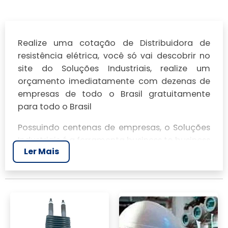
Realize uma cotação de Distribuidora de
resistência elétrica, você só vai descobrir no
site do Soluções Industriais, realize um
orçamento imediatamente com dezenas de
empresas de todo o Brasil gratuitamente
para todo o Brasil
Possuindo centenas de empresas, o Soluções
Industriais é a ferramenta business to business
Ler Mais
mais completo da área industrial. Para
realizar um orçamento de Distribuidora de
resistência elétrica, clique em um ou mais dos
anuciantes a seguir: