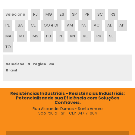
Selecione
RJ
MG
ES
SP
PR
SC
RS
PE
BA
CE
GO e DF
AM
PA
AC
AL
AP
MA
MT
MS
PB
PI
RN
RO
RR
SE
TO
Selecione a região do
Brasil
Resistências Industriais - Resistências Industriais:
Potencializando sua Eficiência com Soluções
Confiáveis.
Rua Alexandre Dumas - Santo Amaro
São Paulo - SP - CEP: 04717-004