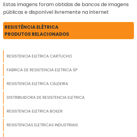
Estas imagens foram obtidas de bancos de imagens
fabricação de
públicas e disponível livremente na internet
resistências elétricas. A
empresa foca a
tecnologia e
RESISTÊNCIA ELÉTRICA
desenvolvimento no
PRODUTOS RELACIONADOS
que gera resultado e
qualidade para os
clientes. Tem uma
RESISTENCIA ELETRICA CARTUCHO
equipe com
funcionários eficientes
FABRICA DE RESISTENCIA ELETRICA SP
que estão esperando
seu contato para tirar
RESISTENCIA ELETRICA CALDEIRA
todas as suas dúvidas
e melhor
DISTRIBUIDORA DE RESISTENCIA ELETRICA
atender. GARANTIA E
ASSERTIVIDADE NO
RESISTENCIA ELETRICA BOILER
SEGMENTOApenas na
Engetherm sempre tem
RESISTENCIAS ELETRICAS INDUSTRIAIS
a solução mais
buscada na área de