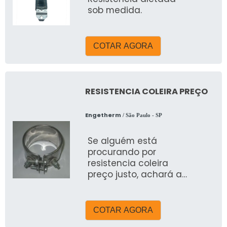
sob medida.
COTAR AGORA
RESISTENCIA COLEIRA PREÇO
Engetherm
/ São Paulo - SP
Se alguém está
procurando por
resistencia coleira
preço justo, achará a
melhor empresa do
segmento. Realizando
uma cotação por meio
COTAR AGORA
da própria empresa e