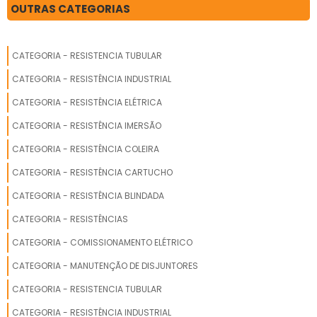
a diferença no
RESISTENCIA ELETRICA MICA
OUTRAS CATEGORIAS
mercado por toda
seriedade e qualidade,
RESISTENCIA ELETRICA PARA ESTUFA
o que garante a
CATEGORIA - RESISTENCIA TUBULAR
melhor experiência de
todos os clientes..
CATEGORIA - RESISTÊNCIA INDUSTRIAL
CATEGORIA - RESISTÊNCIA ELÉTRICA
CATEGORIA - RESISTÊNCIA IMERSÃO
CATEGORIA - RESISTÊNCIA COLEIRA
CATEGORIA - RESISTÊNCIA CARTUCHO
CATEGORIA - RESISTÊNCIA BLINDADA
CATEGORIA - RESISTÊNCIAS
CATEGORIA - COMISSIONAMENTO ELÉTRICO
CATEGORIA - MANUTENÇÃO DE DISJUNTORES
CATEGORIA - RESISTENCIA TUBULAR
CATEGORIA - RESISTÊNCIA INDUSTRIAL