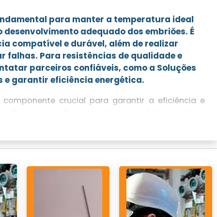
fundamental para manter a temperatura ideal
o desenvolvimento adequado dos embriões. É
ia compatível e durável, além de realizar
 falhas. Para resistências de qualidade e
tatar parceiros confiáveis, como a Soluções
 e garantir eficiência energética.
 componente crucial para garantir a eficiência e
o. Com a escolha correta, é possível manter a
mento dos ovos, assegurando o sucesso na eclosão.
selecionar a resistência adequada, além de dicas de
ir o produto com fornecedores confiáveis.
SISTÊNCIA NA INCUBAÇÃO
mpenha um papel vital no processo de incubação,