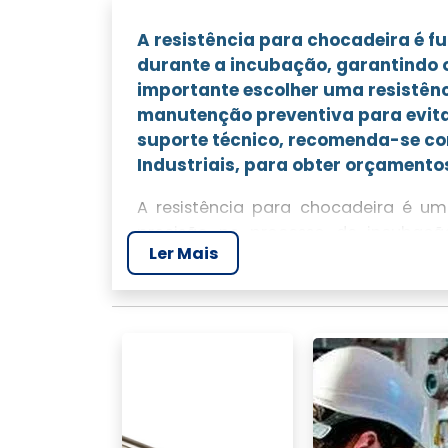
A resistência para chocadeira é 
durante a incubação, garantindo 
importante escolher uma resistênc
manutenção preventiva para evitar
suporte técnico, recomenda-se con
Industriais, para obter orçamentos
A resistência para chocadeira é um
precisão no processo de incubaçã
Ler Mais
temperatura ideal para o desenvolvi
Este artigo explora a importância de 
manutenção e as vantagens de adquir
IMPORTÂNCIA DA RE
A resistência para chocadeira dese