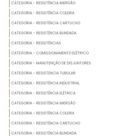
CATEGORIA - RESISTÊNCIA IMERSÃO
RESISTENCIA PARA AQUECEDOR
CATEGORIA - RESISTÊNCIA COLEIRA
RESISTENCIA ALUMINIO FUNDIDO
CATEGORIA - RESISTÊNCIA CARTUCHO
CATEGORIA - RESISTÊNCIA BLINDADA
RESISTENCIA PARA EMBALADORA
COMPRAR
CATEGORIA - RESISTÊNCIAS
CATEGORIA - COMISSIONAMENTO ELÉTRICO
RESISTENCIA HELICOIDAL
CATEGORIA - MANUTENÇÃO DE DISJUNTORES
RESISTENCIA MICA
CATEGORIA - RESISTENCIA TUBULAR
RESISTENCIA ELETRICA CARTUCHO
CATEGORIA - RESISTÊNCIA INDUSTRIAL
CATEGORIA - RESISTÊNCIA ELÉTRICA
RESISTENCIA CERAMICA
CATEGORIA - RESISTÊNCIA IMERSÃO
RESISTENCIA CINTA TERMICA PARA
CATEGORIA - RESISTÊNCIA COLEIRA
TAMBOR
CATEGORIA - RESISTÊNCIA CARTUCHO
RESISTENCIA PARA AQUECER AGUA
CATEGORIA - RESISTÊNCIA BLINDADA