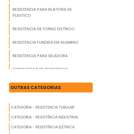
RESISTENCIA PARA INJETORA DE
PLASTICO
RESISTENCIA DE FORNO ELETRICO
RESISTENCIA FUNDIDA EM ALUMINIO
RESISTENCIA PARA SELADORA
FORNECEDOR DE RESISTENCIA
RESISTENCIA PARA EMBALADORA
OUTRAS CATEGORIAS
RESISTENCIA PARA DEGELO CAMARA
FRIA
CATEGORIA - RESISTENCIA TUBULAR
RESISTENCIA BANHO MARIA PRECO
CATEGORIA - RESISTÊNCIA INDUSTRIAL
CATEGORIA - RESISTÊNCIA ELÉTRICA
RESISTENCIA FLEXIVEL