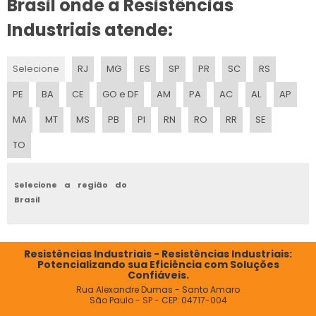
Brasil onde a Resistências
Industriais atende:
Selecione
RJ
MG
ES
SP
PR
SC
RS
PE
BA
CE
GO e DF
AM
PA
AC
AL
AP
MA
MT
MS
PB
PI
RN
RO
RR
SE
TO
Selecione a região do
Brasil
Resistências Industriais - Resistências Industriais:
Potencializando sua Eficiência com Soluções
Confiáveis.
Rua Alexandre Dumas - Santo Amaro
São Paulo - SP - CEP: 04717-004