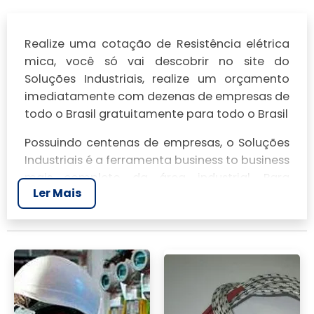
Realize uma cotação de Resistência elétrica
mica, você só vai descobrir no site do
Soluções Industriais, realize um orçamento
imediatamente com dezenas de empresas de
todo o Brasil gratuitamente para todo o Brasil
Possuindo centenas de empresas, o Soluções
Industriais é a ferramenta business to business
mais completo da área industrial. Para
Ler Mais
realizar um orçamento de Resistência elétrica
mica, clique em um ou mais dos anuciantes a
seguir: